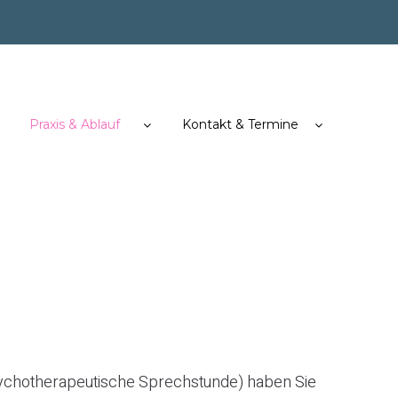
Start
Therapie
Praxis
Kontakt
&
&
&
Behandlungsange
Ablauf
Termine
Praxis & Ablauf
Kontakt & Termine
ychotherapeutische Sprechstunde) haben Sie