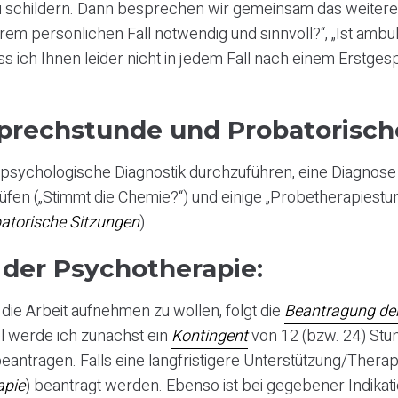
u schildern. Dann besprechen wir gemeinsam das weitere V
hrem persönlichen Fall notwendig und sinnvoll?“, „Ist ambu
ass ich Ihnen leider nicht in jedem Fall nach einem Erstge
prechstunde und Probatorisch
 psychologische Diagnostik durchzuführen, eine Diagnose 
rüfen („Stimmt die Chemie?“) und einige „Probetherapies
atorische Sitzungen
).
der Psychotherapie:
die Arbeit aufnehmen zu wollen, folgt die
Beantragung der
 werde ich zunächst ein
Kontingent
von 12 (bzw. 24) Stu
beantragen. Falls eine langfristigere Unterstützung/Therap
apie
) beantragt werden. Ebenso ist bei gegebener Indikat