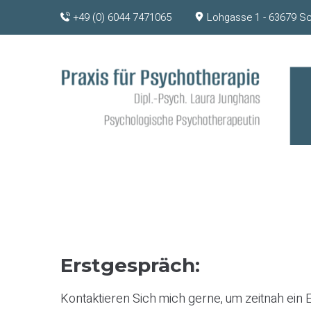
Skip
+49 (0) 6044 7471065
Lohgasse 1 - 63679 S
to
content
Erstgespräch:
Kontaktieren Sich mich gerne, um zeitnah ein