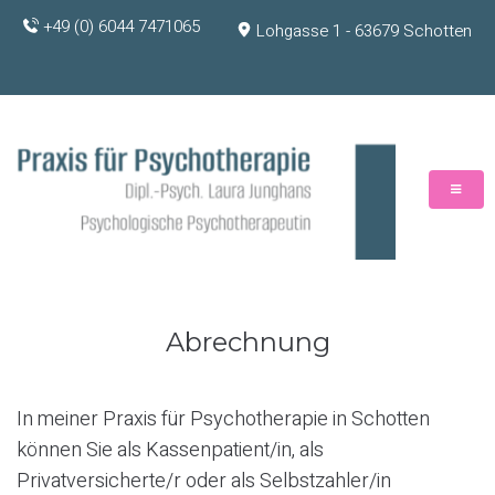
Skip
+49 (0) 6044 7471065
Lohgasse 1 - 63679 Schotten
to
Start
Therapie
Praxis
Kontakt
content
&
&
&
Behandlungsangebot
Ablauf
Termine
Abrechnung
In meiner Praxis für Psychotherapie in Schotten
können Sie als Kassenpatient/in, als
Privatversicherte/r oder als Selbstzahler/in